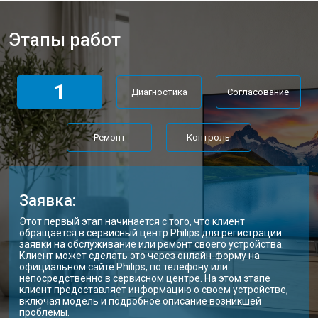
Прошивка телевизора Philips
от 3900 ₽
Заказать
Этапы работ
Замена трансформаторов
от 4800 ₽
Заказать
подсветки
1
Диагностика
Согласование
Ремонт
Контроль
Заявка:
Этот первый этап начинается с того, что клиент
обращается в сервисный центр Philips для регистрации
заявки на обслуживание или ремонт своего устройства.
Клиент может сделать это через онлайн-форму на
официальном сайте Philips, по телефону или
непосредственно в сервисном центре. На этом этапе
клиент предоставляет информацию о своем устройстве,
включая модель и подробное описание возникшей
проблемы.