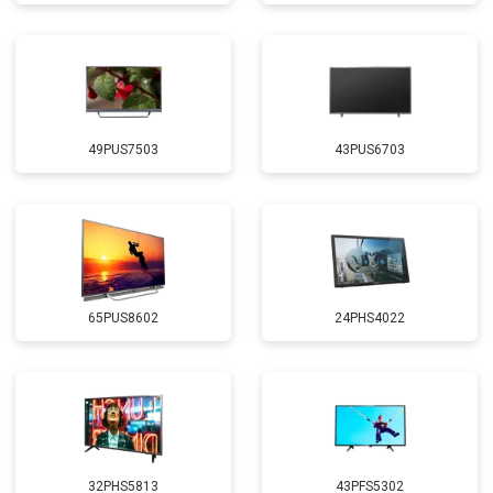
49PUS7503
43PUS6703
65PUS8602
24PHS4022
32PHS5813
43PFS5302