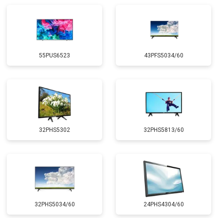
55PUS6523
43PFS5034/60
32PHS5302
32PHS5813/60
32PHS5034/60
24PHS4304/60