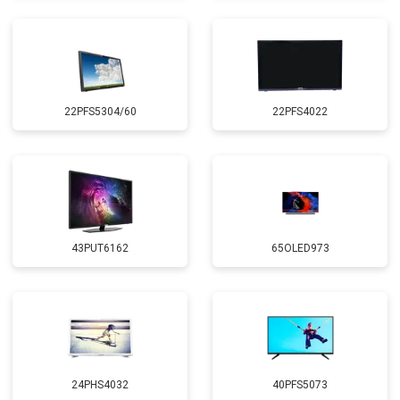
22PFS5304/60
22PFS4022
43PUT6162
65OLED973
24PHS4032
40PFS5073