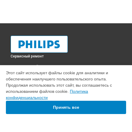
Сервисный ремонт
ВЫБЕРИ СВОЙ ГОРОД
Этот сайт использует файлы cookie для аналитики и
Диагностика телевизора 42pfl6008s Philips в
Краснодаре
обеспечения наилучшего пользовательского опыта.
Диагностика телевизора 42pfl6008s Philips в
Ростове-на-
Продолжая использовать этот сайт, вы соглашаетесь с
Дону
использованием файлов cookie.
Политика
Диагностика телевизора 42pfl6008s Philips в
Нижнем
конфиденциальности
Новгороде
Принять все
Диагностика телевизора 42pfl6008s Philips в
Новосибирске
Диагностика телевизора 42pfl6008s Philips в
Челябинске
Диагностика телевизора 42pfl6008s Philips в
Екатеринбурге