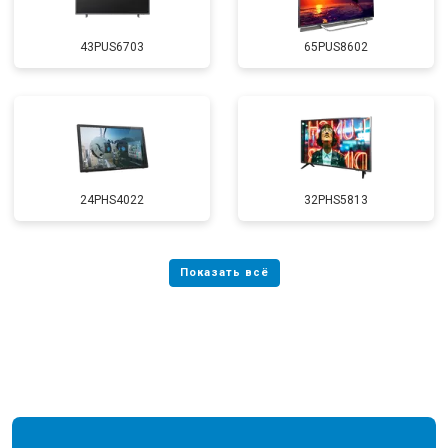
43PUS6703
65PUS8602
24PHS4022
32PHS5813