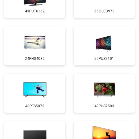
43PUT6162
65OLED973
24PHS4032
55PUS7101
40PFS5073
49PUS7503