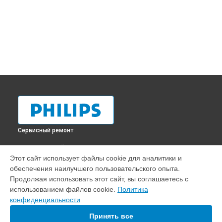
Сервисный ремонт
ВЫБЕРИ СВОЙ ГОРОД
Этот сайт использует файлы cookie для аналитики и
Замена аудиоразъема телевизора 32pfl60007t12 Philips в
обеспечения наилучшего пользовательского опыта.
Краснодаре
Продолжая использовать этот сайт, вы соглашаетесь с
Замена аудиоразъема телевизора 32pfl60007t12 Philips в
использованием файлов cookie.
Политика
Ростове-на-Дону
конфиденциальности
Замена аудиоразъема телевизора 32pfl60007t12 Philips в
Нижнем Новгороде
Принять все