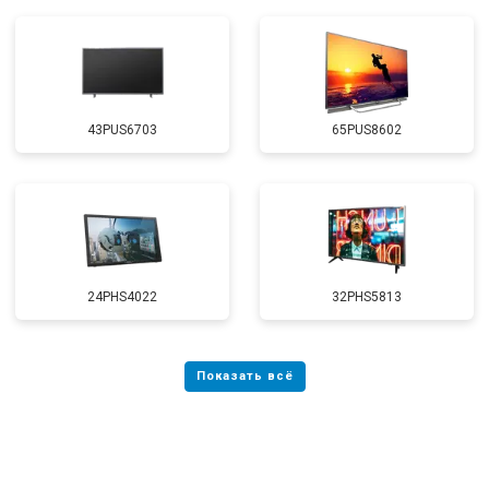
43PUS6703
65PUS8602
24PHS4022
32PHS5813