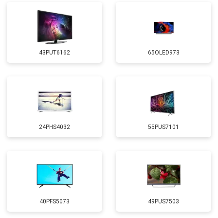
43PUT6162
65OLED973
24PHS4032
55PUS7101
40PFS5073
49PUS7503