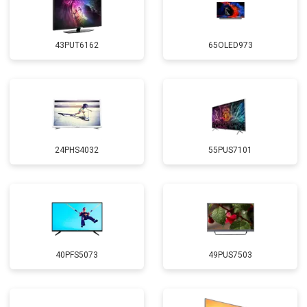
43PUT6162
65OLED973
24PHS4032
55PUS7101
40PFS5073
49PUS7503