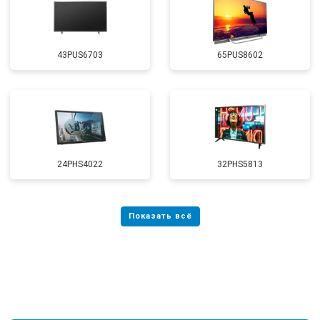
43PUS6703
65PUS8602
24PHS4022
32PHS5813