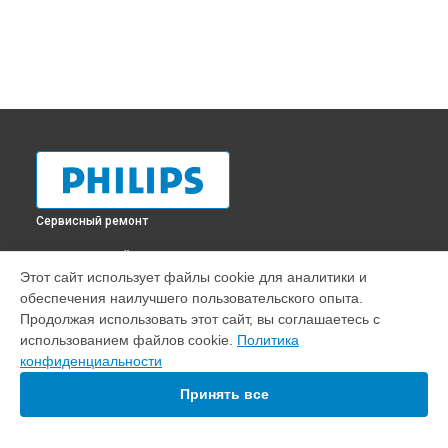
Сервисный ремонт
ВЫБЕРИ СВОЙ ГОРОД
Этот сайт использует файлы cookie для аналитики и
Ремонт блока управления телевизора 32pfl60007t12 Philips
обеспечения наилучшего пользовательского опыта.
в
Краснодаре
Продолжая использовать этот сайт, вы соглашаетесь с
Ремонт блока управления телевизора 32pfl60007t12 Philips
использованием файлов cookie.
Политика
в
Ростове-на-Дону
конфиденциальности
Ремонт блока управления телевизора 32pfl60007t12 Philips
в
Нижнем Новгороде
Принять все
Ремонт блока управления телевизора 32pfl60007t12 Philips
в
Новосибирске