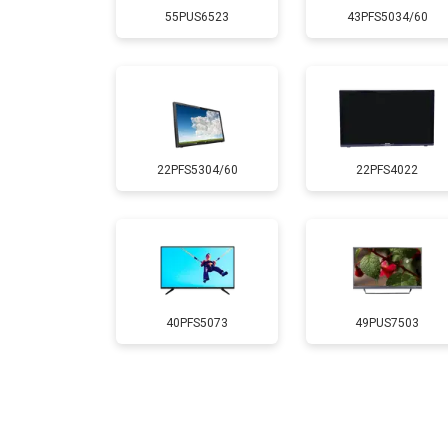
55PUS6523
43PFS5034/60
Замена лампы подсветки
Ремонт блока управления
22PFS5304/60
22PFS4022
Замена блока питания
Замена матрицы
Прошивка
40PFS5073
49PUS7503
Замена трансформаторов подсветк