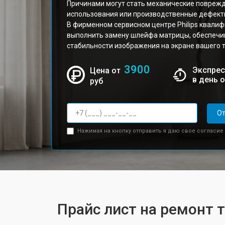
Причинами могут стать механические поврежд
использования или производственные дефект
В фирменном сервисном центре Philips квали
выполнить замену шлейфа матрицы, обеспечив
стабильности изображения на экране вашего 
3900
Экспрес
Цена от
в день 
руб
От
Нажимая на кнопку отправить я даю свое согласие
Прайс лист на ремонт т