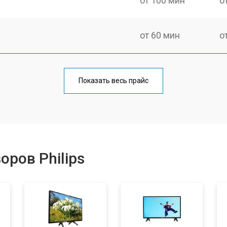
от 100 мин
о
от 60 мин
о
от 90 мин
о
Показать весь прайс
от 80 мин
о
от 50 мин
о
ров Philips
от 80 мин
о
от 70 мин
о