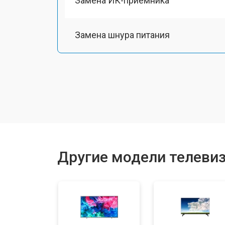
Замена ИК-приемника
Замена шнура питания
Замена разъема питания
Замена аудиоразъема
Замена USB порта
Другие модели телевизо
Замена HDMI порта
Замена модуля Wi-Fi