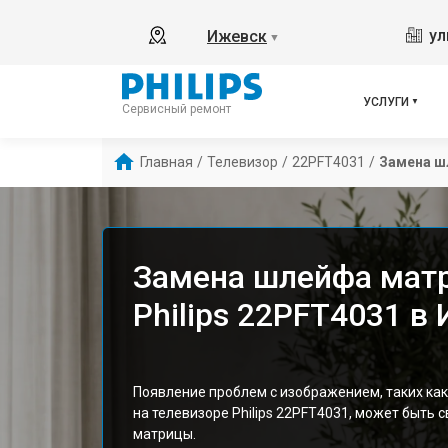
ул
Ижевск
▼
УСЛУГИ
Сервисный ремонт
Главная
/
Телевизор
/
22PFT4031
/
Замена ш
Замена шлейфа мат
Philips 22PFT4031 в
Появление проблем с изображением, таких как
на телевизоре Philips 22PFT4031, может быть
матрицы.