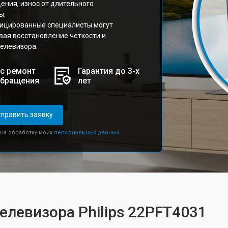
ения, износ от длительного
ы.
фицированные специалисты могут
ая восстановление четкости и
телевизора.
с ремонт
Гарантия до 3-х
обращения
лет
править заявку
 на обработку моих
персональных данных.
елевизора Philips 22PFT4031