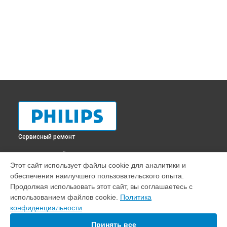
Сервисный ремонт
ВЫБЕРИ СВОЙ ГОРОД
Этот сайт использует файлы cookie для аналитики и
Ремонт проектора Philips в
Краснодаре
обеспечения наилучшего пользовательского опыта.
Ремонт проектора Philips в
Ростове-на-Дону
Продолжая использовать этот сайт, вы соглашаетесь с
Ремонт проектора Philips в
Нижнем Новгороде
использованием файлов cookie.
Политика
конфиденциальности
Ремонт проектора Philips в
Новосибирске
Ремонт проектора Philips в
Челябинске
Принять все