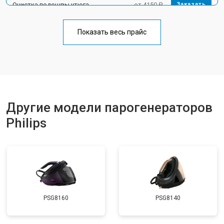
Очистка подошвы утюга
от 4150 ₽
Заказать
Корпусный ремонт (замена резинок,
от 4100 ₽
Заказать
креплений, кнопок)
Показать весь прайс
Профилактическая чистка
от 4700 ₽
Заказать
Другие модели парогенераторов
Philips
PSG8160
PSG8140