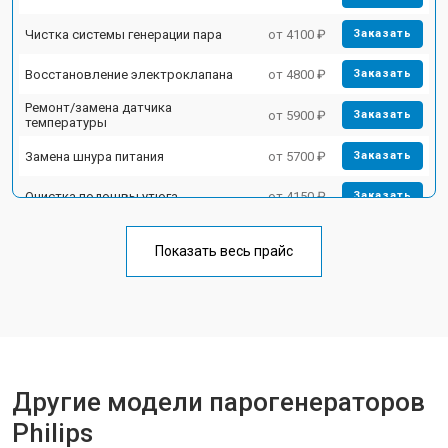
Чистка системы генерации пара
от 4100 ₽
Заказать
Восстановление электроклапана
от 4800 ₽
Заказать
Ремонт/замена датчика
от 5900 ₽
Заказать
температуры
Замена шнура питания
от 5700 ₽
Заказать
Очистка подошвы утюга
от 4150 ₽
Заказать
Корпусный ремонт (замена резинок,
от 4100 ₽
Заказать
креплений, кнопок)
Показать весь прайс
Профилактическая чистка
от 4700 ₽
Заказать
Замена клапана давления
от 5850 ₽
Заказать
Другие модели парогенераторов
Philips