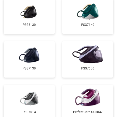
PSG8130
PSG7140
PSG7130
PSG7050
PSG7014
PerfectCare GC6842