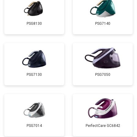
PSG8130
PSG7140
PSG7130
PSG7050
PSG7014
PerfectCare GC6842