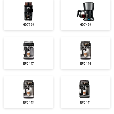
HD7769
HD7459
EP5447
EP5444
EP5443
EP5441