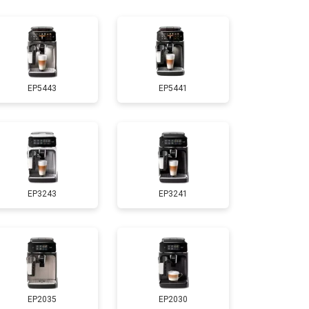
т 2500 ₽
Заказать
EP5443
EP5441
EP3243
EP3241
EP2035
EP2030