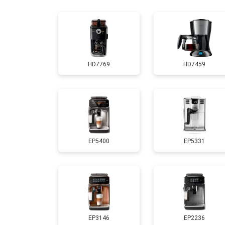
Ремонт заварного механизма
HD7769
HD7459
EP5400
EP5331
EP3146
EP2236