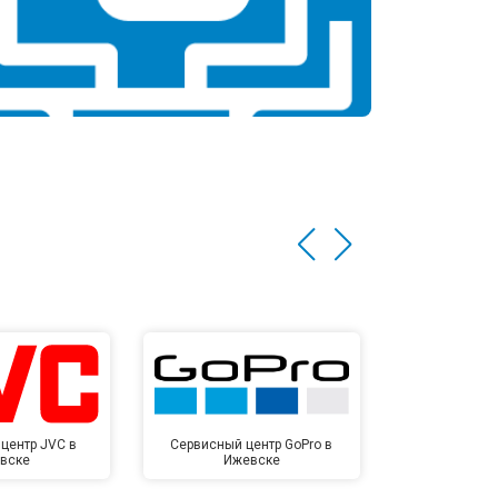
центр JVC в
Сервисный центр GoPro в
Сервисный ц
вске
Ижевске
Иже