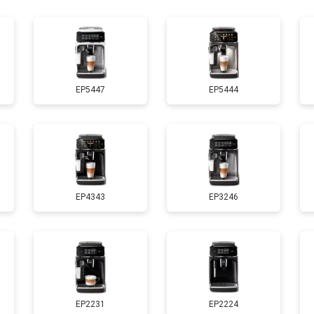
от 80 мин
о
EP5447
EP5444
EP4343
EP3246
EP2231
EP2224