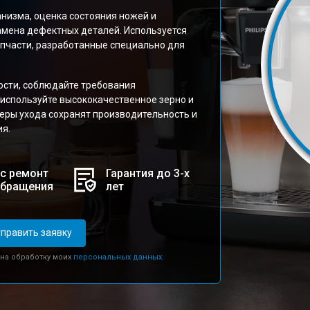
низма, оценка состояния ножей и
замена дефектных деталей. Используется
пчасти, разработанные специально для
сти, соблюдайте требования
используйте высококачественное зерно и
еры ухода сохранят производительность и
я.
с ремонт
Гарантия до 3-х
обращения
лет
править заявку
 на обработку моих
персональных данных.