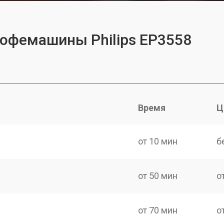
кофемашины Philips EP3558
Время
Ц
от 10 мин
б
от 50 мин
о
от 70 мин
о