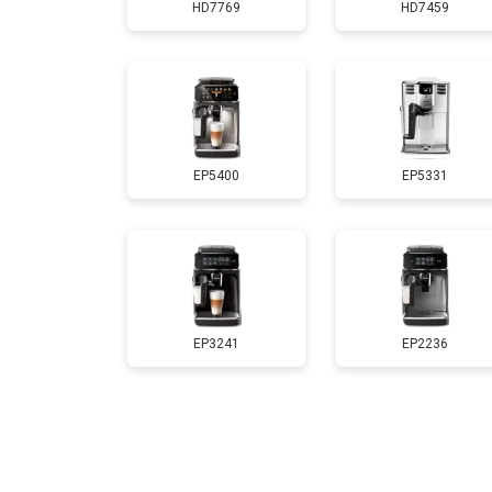
HD7769
HD7459
EP5400
EP5331
EP3241
EP2236