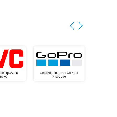
центр JVC в
Сервисный центр GoPro в
Сервисный ц
вске
Ижевске
Иже