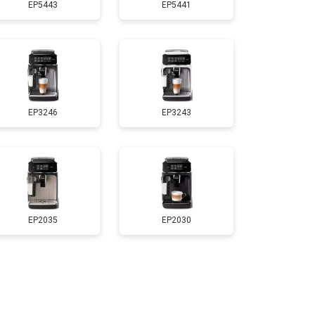
EP5443
EP5441
EP3246
EP3243
EP2035
EP2030