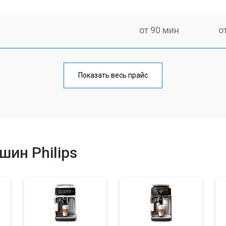
от 90 мин
о
от 50 мин
о
Показать весь прайс
от 70 мин
о
от 50 мин
о
ин Philips
от 80 мин
о