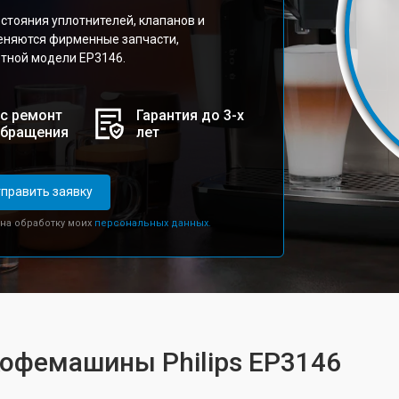
остояния уплотнителей, клапанов и
еняются фирменные запчасти,
тной модели EP3146.
с ремонт
Гарантия до 3-х
обращения
лет
править заявку
 на обработку моих
персональных данных.
кофемашины Philips EP3146