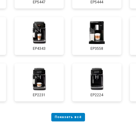
EP5447
EP5444
EP4343
EP3558
EP2231
EP2224