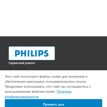
Сервисный ремонт
ВЫБЕРИ СВОЙ ГОРОД
Этот сайт использует файлы cookie для аналитики и
Замена прокладок кофемашины EP2231 Philips в
обеспечения наилучшего пользовательского опыта.
Краснодаре
Продолжая использовать этот сайт, вы соглашаетесь с
Замена прокладок кофемашины EP2231 Philips в
Ростове-
использованием файлов cookie.
Политика
на-Дону
конфиденциальности
Замена прокладок кофемашины EP2231 Philips в
Нижнем
Новгороде
Принять все