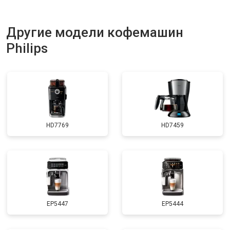
Другие модели кофемашин
Philips
HD7769
HD7459
EP5447
EP5444