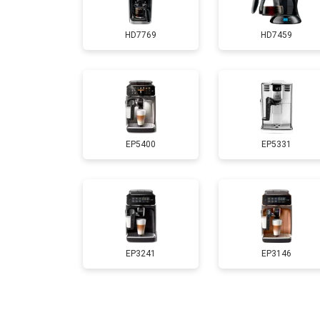
HD7769
HD7459
EP5400
EP5331
EP3241
EP3146