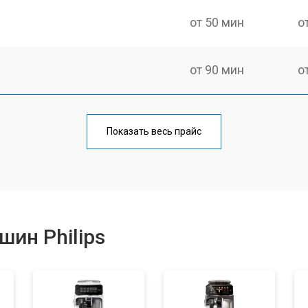
от 50 мин
о
от 90 мин
о
от 50 мин
о
Показать весь прайс
от 70 мин
о
от 50 мин
о
ин Philips
от 80 мин
о