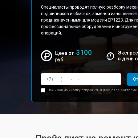
Специалисты проводят полную разборку механ
подшипников и обмоток, заменяя изношенные
предназначенными для модели EP1223. Для п
профессиональное оборудование и инструмен
операций.
3100
Экспрес
Цена от
в день 
руб
От
Нажимая на кнопку отправить я даю свое согласие