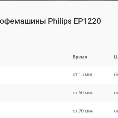
кофемашины Philips EP1220
Время
Ц
от 15 мин
б
от 50 мин
о
от 70 мин
о