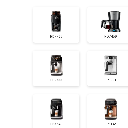
Ремонт заварного механизма
HD7769
HD7459
EP5400
EP5331
EP3241
EP3146