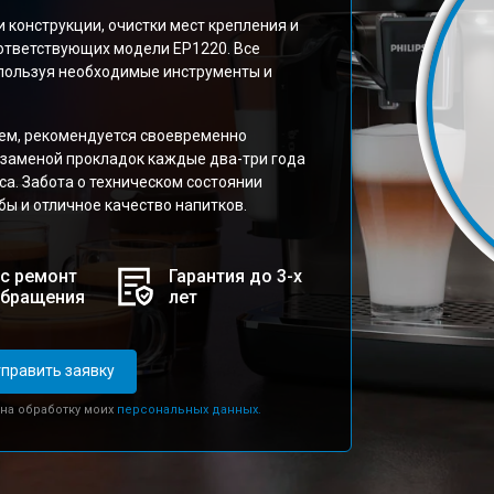
 конструкции, очистки мест крепления и
оответствующих модели EP1220. Все
спользуя необходимые инструменты и
ем, рекомендуется своевременно
заменой прокладок каждые два-три года
са. Забота о техническом состоянии
ы и отличное качество напитков.
с ремонт
Гарантия до 3-х
обращения
лет
править заявку
 на обработку моих
персональных данных.