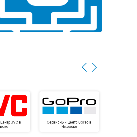
центр JVC в
Сервисный центр GoPro в
Сервисный ц
вске
Ижевске
Иже