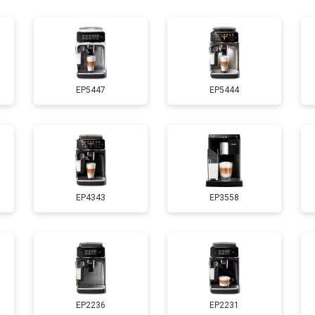
от 80 мин
о
EP5447
EP5444
EP4343
EP3558
EP2236
EP2231