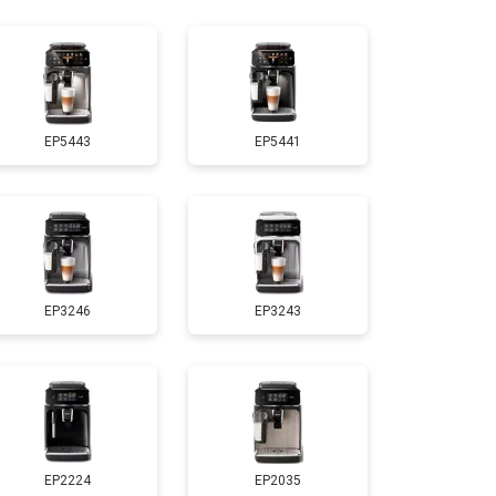
т 2500 ₽
Заказать
EP5443
EP5441
EP3246
EP3243
EP2224
EP2035