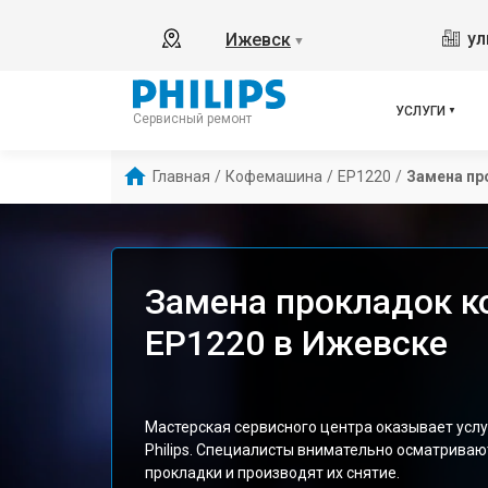
ул
Ижевск
▼
УСЛУГИ
Сервисный ремонт
Главная
/
Кофемашина
/
EP1220
/
Замена пр
Замена прокладок к
EP1220 в Ижевске
Мастерская сервисного центра оказывает усл
Philips. Специалисты внимательно осматрива
прокладки и производят их снятие.