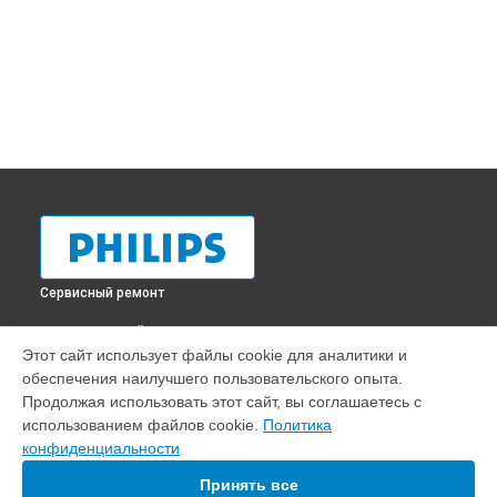
Сервисный ремонт
ВЫБЕРИ СВОЙ ГОРОД
Этот сайт использует файлы cookie для аналитики и
Замена прокладок кофемашины EP1000 Philips в
обеспечения наилучшего пользовательского опыта.
Краснодаре
Продолжая использовать этот сайт, вы соглашаетесь с
Замена прокладок кофемашины EP1000 Philips в
Ростове-
использованием файлов cookie.
Политика
на-Дону
конфиденциальности
Замена прокладок кофемашины EP1000 Philips в
Нижнем
Новгороде
Принять все