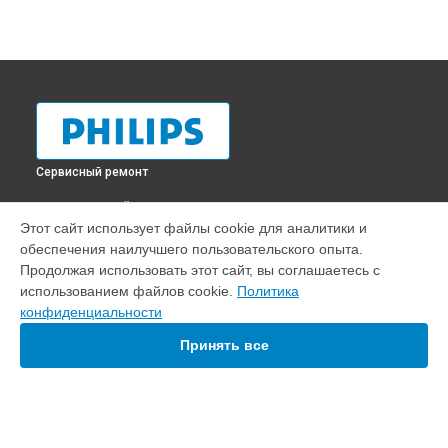
Сервисный ремонт
ВЫБЕРИ СВОЙ ГОРОД
Этот сайт использует файлы cookie для аналитики и
Ремонт жерновов кофемолки кофемашины EP1000 Philips
обеспечения наилучшего пользовательского опыта.
в
Краснодаре
Продолжая использовать этот сайт, вы соглашаетесь с
Ремонт жерновов кофемолки кофемашины EP1000 Philips
использованием файлов cookie.
Политика
в
Ростове-на-Дону
конфиденциальности
Ремонт жерновов кофемолки кофемашины EP1000 Philips
в
Нижнем Новгороде
Принять все
Ремонт жерновов кофемолки кофемашины EP1000 Philips
в
Новосибирске
Ремонт жерновов кофемолки кофемашины EP1000 Philips
в
Челябинске
Ремонт жерновов кофемолки кофемашины EP1000 Philips